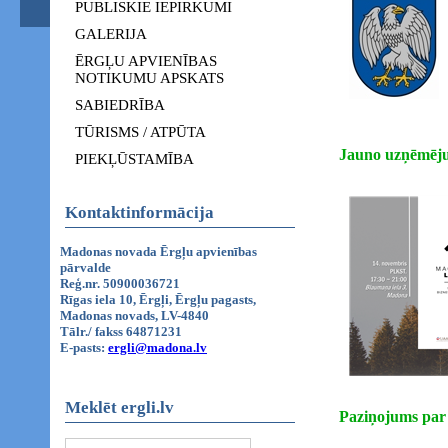
PUBLISKIE IEPIRKUMI
GALERIJA
ĒRGĻU APVIENĪBAS
NOTIKUMU APSKATS
SABIEDRĪBA
TŪRISMS / ATPŪTA
Jauno uzņēmēju
PIEKĻŪSTAMĪBA
Kontaktinformācija
Madonas novada Ērgļu apvienības
pārvalde
Reģ.nr. 50900036721
Rīgas iela 10, Ērgļi, Ērgļu pagasts,
Madonas novads, LV-4840
Tālr./ fakss 64871231
E-pasts:
ergli@madona.lv
Meklēt ergli.lv
Paziņojums par 