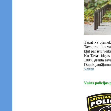
Tāpat kā piemeklē
Tavs produkts va
kļūt par īstu veik
Ko Tavas idejas a
100% granta savas
Daudz jautājumu 
Vairāk
Valsts policijas