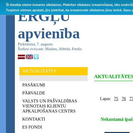
Šī tīmekļa vietne izmanto sīkdatnes. Piekrītot sīkdatņu izmantošanai, tiks nodroš
ĒRGĻU
Turpinot vietnes apskati, jūs piekrītat, ka izmantosim sīkdatnes jūsu ierīcē. Savu
apvienība
Piektdiena, 7. augusts
Šodien sveicam: Madars, Alfrēds, Fredis
AKTUALITĀTES
AKTUALITĀTE
PASĀKUMI
PĀRVALDE
Lapas:
75
76
7
VALSTS UN PAŠVALDĪBAS
VIENOTAIS KLIENTU
APKALPOŠANAS CENTRS
KONTAKTI
Nekustamā īpaš
ES FONDI