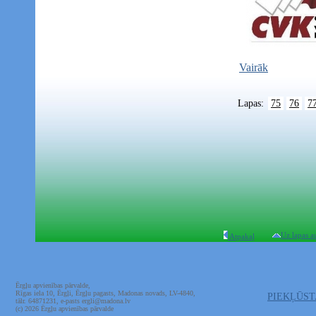
Vairāk
Lapas:
75
76
7
Uz lapas a
Atpakaļ
Ērgļu apvienības pārvalde,
Rīgas iela 10, Ērgļi, Ērgļu pagasts, Madonas novads, LV-4840,
PIEKĻŪS
tālr. 64871231, e-pasts ergli@madona.lv
(c) 2026 Ērgļu apvienības pārvalde