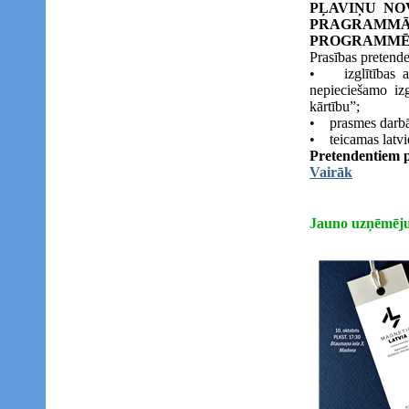
PĻAVIŅU NO
PRAGRAMM
PROGRAMMĒŠ
Prasības pretend
• izglītības a
nepieciešamo iz
kārtību”;
• prasmes darbā 
• teicamas latvi
Pretendentiem pi
Vairāk
Jauno uzņēmēju 