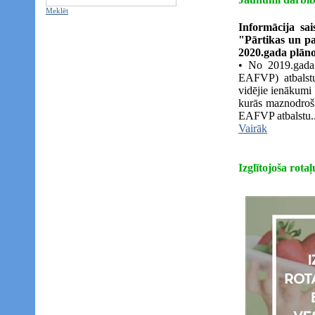
Meklēt
Informācija s
"Pārtikas un pa
2020.gada plāno
• No 2019.gada 
EAFVP) atbals
vidējie ienākum
kurās maznodroši
EAFVP atbalstu..
Vairāk
Izglītojoša rot