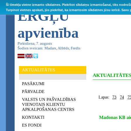
Šī tīmekļa vietne izmanto sīkdatnes. Piekrītot sīkdatņu izmantošanai, tiks nodroš
ĒRGĻU
Turpinot vietnes apskati, jūs piekrītat, ka izmantosim sīkdatnes jūsu ierīcē. Savu
apvienība
Piektdiena, 7. augusts
Šodien sveicam: Madars, Alfrēds, Fredis
AKTUALITĀTES
AKTUALITĀTE
PASĀKUMI
PĀRVALDE
Lapas:
73
74
7
VALSTS UN PAŠVALDĪBAS
VIENOTAIS KLIENTU
APKALPOŠANAS CENTRS
KONTAKTI
Madonas KB ai
ES FONDI