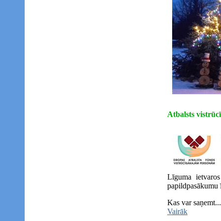
Atbalsts vistrū
Līguma ietvaros
papildpasākumu ī
Kas var saņemt...
Vairāk