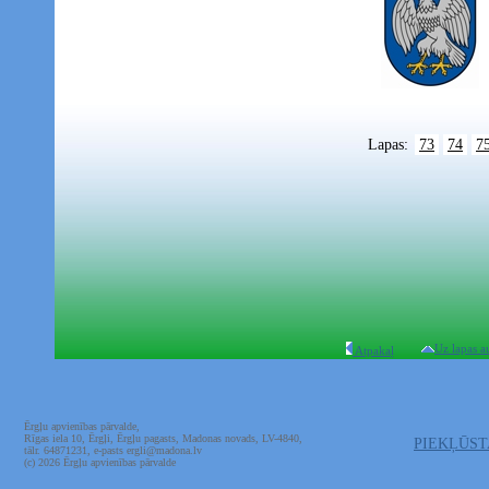
Lapas:
73
74
7
Uz lapas a
Atpakaļ
Ērgļu apvienības pārvalde,
Rīgas iela 10, Ērgļi, Ērgļu pagasts, Madonas novads, LV-4840,
PIEKĻŪS
tālr. 64871231, e-pasts ergli@madona.lv
(c) 2026 Ērgļu apvienības pārvalde