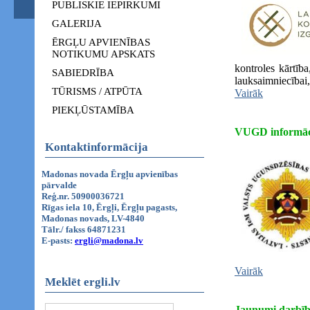
PUBLISKIE IEPIRKUMI
GALERIJA
ĒRGĻU APVIENĪBAS
NOTIKUMU APSKATS
kontroles kārtīb
SABIEDRĪBA
lauksaimniecībai,
TŪRISMS / ATPŪTA
Vairāk
PIEKĻŪSTAMĪBA
VUGD informāc
Kontaktinformācija
Madonas novada Ērgļu apvienības
pārvalde
Reģ.nr. 50900036721
Rīgas iela 10, Ērgļi, Ērgļu pagasts,
Madonas novads, LV-4840
Tālr./ fakss 64871231
E-pasts:
ergli@madona.lv
Vairāk
Meklēt ergli.lv
Jaunumi darbīb