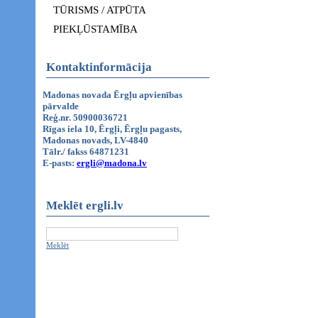
TŪRISMS / ATPŪTA
PIEKĻŪSTAMĪBA
Kontaktinformācija
Madonas novada Ērgļu apvienības
pārvalde
Reģ.nr. 50900036721
Rīgas iela 10, Ērgļi, Ērgļu pagasts,
Madonas novads, LV-4840
Tālr./ fakss 64871231
E-pasts:
ergli@madona.lv
Meklēt ergli.lv
Meklēt