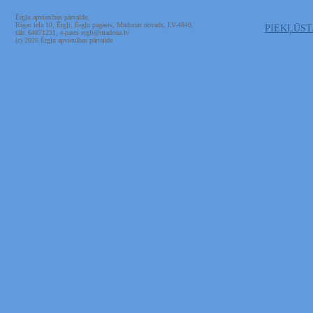
Ērgļu apvienības pārvalde,
Rīgas iela 10, Ērgļi, Ērgļu pagasts, Madonas novads, LV-4840,
PIEKĻŪS
tālr. 64871231, e-pasts ergli@madona.lv
(c) 2026 Ērgļu apvienības pārvalde