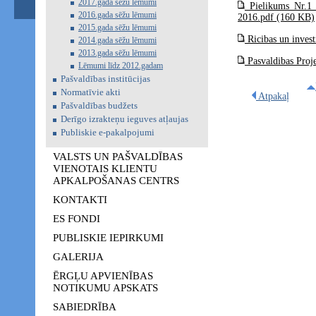
2017.gada sēžu lēmumi
Pielikums­­ Nr.1
2016.gada sēžu lēmumi
2016.pdf (160 KB)
2015.gada sēžu lēmumi
Ricibas un invest
2014.gada sēžu lēmumi
2013.gada sēžu lēmumi
Pasvaldibas Proj
Lēmumi līdz 2012.gadam
Pašvaldības institūcijas
Normatīvie akti
Atpakaļ
Pašvaldības budžets
Derīgo izrakteņu ieguves atļaujas
Publiskie e-pakalpojumi
VALSTS UN PAŠVALDĪBAS
VIENOTAIS KLIENTU
APKALPOŠANAS CENTRS
KONTAKTI
ES FONDI
PUBLISKIE IEPIRKUMI
GALERIJA
ĒRGĻU APVIENĪBAS
NOTIKUMU APSKATS
SABIEDRĪBA