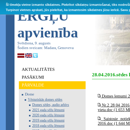
Šī tīmekļa vietne izmanto sīkdatnes. Piekrītot sīkdatņu izmantošanai, tiks nodroš
ĒRGĻU
Turpinot vietnes apskati, jūs piekrītat, ka izmantosim sīkdatnes jūsu ierīcē. Savu
apvienība
Svētdiena, 9. augusts
Šodien sveicam: Madara, Genoveva
AKTUALITĀTES
28.04.2016.sēdes
PASĀKUMI
PĀRVALDE
Dome
Domes lemumi 28
Vēsturiskās domes sēdes
Domes sēdes, audio arhīvs
Nr.2 28 04 2016 
vieta.doc (1.653 M
2021.gada sēžu lēmumi
2020.gada sēžu lēmumi
Saistosie noti
2019.gada sēžu lēmumi
2016.doc (1.644 M
2018.gada sēžu lēmumi