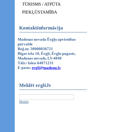
TŪRISMS / ATPŪTA
PIEKĻŪSTAMĪBA
Kontaktinformācija
Madonas novada Ērgļu apvienības
pārvalde
Reģ.nr. 50900036721
Rīgas iela 10, Ērgļi, Ērgļu pagasts,
Madonas novads, LV-4840
Tālr./ fakss 64871231
E-pasts:
ergli@madona.lv
Meklēt ergli.lv
Meklēt