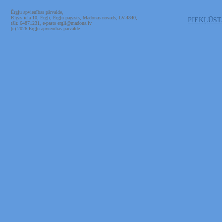
Ērgļu apvienības pārvalde,
Rīgas iela 10, Ērgļi, Ērgļu pagasts, Madonas novads, LV-4840,
PIEKĻŪS
tālr. 64871231, e-pasts ergli@madona.lv
(c) 2026 Ērgļu apvienības pārvalde