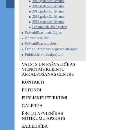
2017.gada sēžu lēmumi
2016.gada sēžu lēmumi
2015.gada sēžu lēmumi
2014.gada sēžu lēmumi
2013.gada sēžu lēmumi
Lēmumi līdz 2012.gadam
Pašvaldības institūcijas
Normatīvie akti
Pašvaldības budžets
Derīgo izrakteņu ieguves atļaujas
Publiskie e-pakalpojumi
VALSTS UN PAŠVALDĪBAS
VIENOTAIS KLIENTU
APKALPOŠANAS CENTRS
KONTAKTI
ES FONDI
PUBLISKIE IEPIRKUMI
GALERIJA
ĒRGĻU APVIENĪBAS
NOTIKUMU APSKATS
SABIEDRĪBA