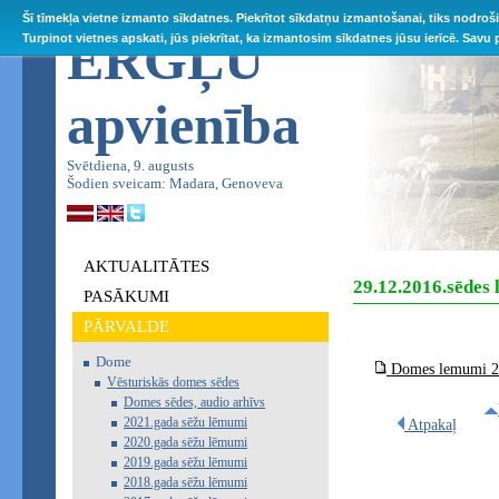
Šī tīmekļa vietne izmanto sīkdatnes. Piekrītot sīkdatņu izmantošanai, tiks nodroš
ĒRGĻU
Turpinot vietnes apskati, jūs piekrītat, ka izmantosim sīkdatnes jūsu ierīcē. Savu
apvienība
Svētdiena, 9. augusts
Šodien sveicam: Madara, Genoveva
AKTUALITĀTES
29.12.2016.sēdes
PASĀKUMI
PĀRVALDE
Dome
Domes lemumi 29
Vēsturiskās domes sēdes
Domes sēdes, audio arhīvs
2021.gada sēžu lēmumi
Atpakaļ
2020.gada sēžu lēmumi
2019.gada sēžu lēmumi
2018.gada sēžu lēmumi