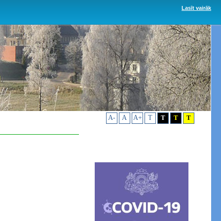
Lasīt vairāk
A-
A
A+
T
T
T
T