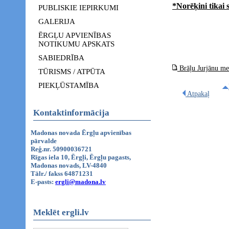
*Norēķini tikai
PUBLISKIE IEPIRKUMI
GALERIJA
ĒRGĻU APVIENĪBAS
NOTIKUMU APSKATS
SABIEDRĪBA
Brāļu Jurjānu me
TŪRISMS / ATPŪTA
PIEKĻŪSTAMĪBA
Atpakaļ
Kontaktinformācija
Madonas novada Ērgļu apvienības
pārvalde
Reģ.nr. 50900036721
Rīgas iela 10, Ērgļi, Ērgļu pagasts,
Madonas novads, LV-4840
Tālr./ fakss 64871231
E-pasts:
ergli@madona.lv
Meklēt ergli.lv