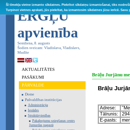
Šī tīmekļa vietne izmanto sīkdatnes. Piekrītot sīkdatņu izmantošanai, tiks nodroš
ĒRGĻU
Turpinot vietnes apskati, jūs piekrītat, ka izmantosim sīkdatnes jūsu ierīcē. Savu
apvienība
Sestdiena, 8. augusts
Šodien sveicam: Vladislava, Vladislavs,
Mudīte
AKTUALITĀTES
Brāļu Jurjānu me
PASĀKUMI
PĀRVALDE
Brāļu Jurj
Dome
Pašvaldības institūcijas
Administrācija
Adrese:
"Meņ
Iestādes
Tālrunis:
294
Struktūrvienības
E-pasts:
men
Pakalpojumu sniegšanas centrs
Jumurdas pagastā