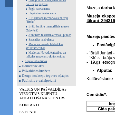
Pakalpojumu sniegšanas centrs
Sausnējas pagastā
Muzeja
darba l
Ērgļu saieta nams
Liepkalnes tautas nams
Muzeja ekspoz
R.Blaumaņa memoriālais muzejs
tālruni- 294316
"Braki"
Brāļu Jurjānu memoriālais muzejs
"Meņģeļi"
Jumurdas feldšeru-vecmāšu punkts
Muzejs piedāv
Sausnējas ambulance
Madonas novada bibliotēkas
Pastāvīgā
struktūrvienības
Madonas Novadpētniecības un
- "Brāļi Jurjāni
mākslas muzeja struktūrvienības
- "Klēts - brāļ
Kapitālsabiedrības
- "19.gs. etnogr
Normatīvie akti
Atpūtai:
Pašvaldības budžets
Derīgo izrakteņu ieguves atļaujas
Kultūrvēsturisk
Publiskie e-pakalpojumi
VALSTS UN PAŠVALDĪBAS
VIENOTAIS KLIENTU
Cenrādis*:
APKALPOŠANAS CENTRS
Iee
KONTAKTI
Gida pak
ES FONDI