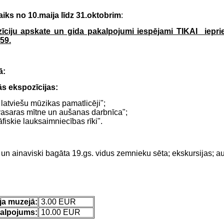
aiks no 10.maija līdz 31.oktobrim
:
īciju apskate un gida pakalpojumi iespējami TIKAI iepri
59.
ā:
s ekspozīcijas:
 - latviešu mūzikas pamatlicēji";
u vasaras mītne un aušanas darbnīca";
āfiskie lauksaimniecības rīki".
i un ainaviski bagāta 19.gs. vidus zemnieku sēta; ekskursijas; a
ja muzejā:
3.00 EUR
alpojums:
10.00 EUR