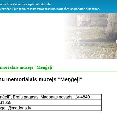
ināta tīmekļa vietnes optimāla darbība.
 piekrišanu jūs jebkurā laikā varat atsaukt, nodzēšot saglabātās sīkdatnes.
moriālais muzejs "Meņģeļi"
ānu memoriālais muzejs "Meņģeļi"
ģeļi", Ērgļu pagasts, Madonas novads, LV-4840
31659
geli@madona.lv