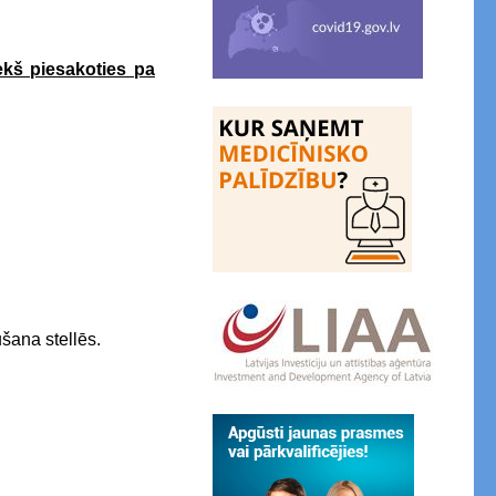
ekš piesakoties pa
ušana stellēs.