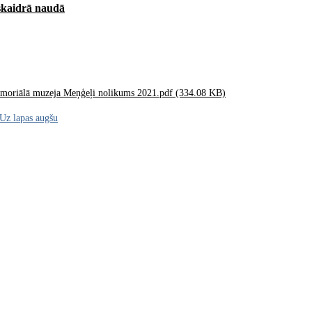
 skaidrā naudā
moriālā muzeja Meņģeļi nolikums 2021.pdf (334.08 KB)
Uz lapas augšu