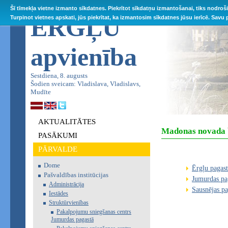
Šī tīmekļa vietne izmanto sīkdatnes. Piekrītot sīkdatņu izmantošanai, tiks nodroš
ĒRGĻU
Turpinot vietnes apskati, jūs piekrītat, ka izmantosim sīkdatnes jūsu ierīcē. Savu
apvienība
Sestdiena, 8. augusts
Šodien sveicam: Vladislava, Vladislavs,
Mudīte
AKTUALITĀTES
Madonas novada b
PASĀKUMI
PĀRVALDE
Dome
Ērgļu pagast
Pašvaldības institūcijas
Jumurdas pag
Administrācija
Sausnējas pa
Iestādes
Struktūrvienības
Pakalpojumu sniegšanas centrs
Jumurdas pagastā