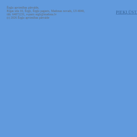
Ērgļu apvienības pārvalde,
Rīgas iela 10, Ērgļi, Ērgļu pagasts, Madonas novads, LV-4840,
PIEKĻŪS
tālr. 64871231, e-pasts ergli@madona.lv
(c) 2026 Ērgļu apvienības pārvalde