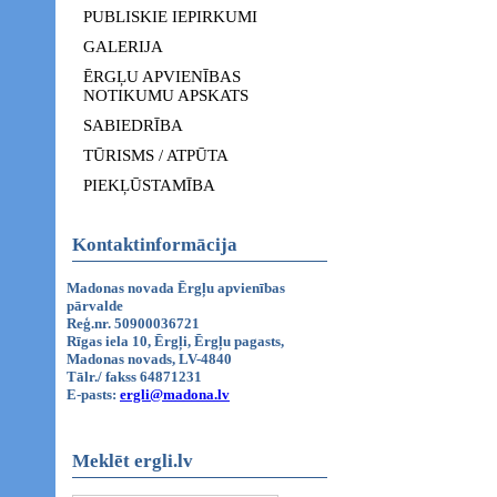
PUBLISKIE IEPIRKUMI
GALERIJA
ĒRGĻU APVIENĪBAS
NOTIKUMU APSKATS
SABIEDRĪBA
TŪRISMS / ATPŪTA
PIEKĻŪSTAMĪBA
Kontaktinformācija
Madonas novada Ērgļu apvienības
pārvalde
Reģ.nr. 50900036721
Rīgas iela 10, Ērgļi, Ērgļu pagasts,
Madonas novads, LV-4840
Tālr./ fakss 64871231
E-pasts:
ergli@madona.lv
Meklēt ergli.lv