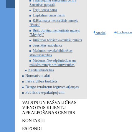
Pakalpojumu sniegšanas centrs
Sausnējas pagastā
Ērgļu saieta nams
Liepkalnes tautas nams
R.Blaumaņa memoriālais muzejs
"Braki"
Brāļu Jurjānu memoriālais muzejs
Uz lapas a
Atpakaļ
"Meņģeļi"
Jumurdas feldšeru-vecmāšu punkts
Sausnējas ambulance
Madonas novada bibliotēkas
struktūrvienības
Madonas Novadpētniecības un
mākslas muzeja struktūrvienības
Kapitālsabiedrības
Normatīvie akti
Pašvaldības budžets
Derīgo izrakteņu ieguves atļaujas
Publiskie e-pakalpojumi
VALSTS UN PAŠVALDĪBAS
VIENOTAIS KLIENTU
APKALPOŠANAS CENTRS
KONTAKTI
ES FONDI