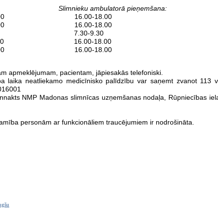
: Slimnieku ambulatorā pieņemšana:
0- 20.00 16.00-18.00
- 20.00 16.00-18.00
0- 11.30 7.30-9.30
-20.00 16.00-18.00
-20.00 16.00-18.00
m apmeklējumam, pacientam, jāpiesakās telefoniski.
a laika neatliekamo medicīnisko palīdzību var saņemt zvanot 113 v
6016001
nnakts NMP Madonas slimnīcas uzņemšanas nodaļa, Rūpniecības iela
jamība personām ar funkcionāliem traucējumiem ir nodrošināta.
ugšu