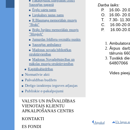
Pakalpojumu sniegšanas centrs
Sausnējas pagastā
Darba laiks
P. 16.0
Ērgļu saieta nams
O. 16.00
Liepkalnes tautas nams
T. 7.3
R.Blaumaņa memoriālais muzejs
C. 16.00
"Braki"
P. 16.00
Brāļu Jurjānu memoriālais muzejs
"Meņģeļi"
Jumurdas feldšeru-vecmāšu punkts
Ambulatora
Sausnējas ambulance
Ārpus darb
Madonas novada bibliotēkas
tālrunis 6
struktūrvienības
Tuvākā die
Madonas Novadpētniecības un
64807066
mākslas muzeja struktūrvienības
Kapitālsabiedrības
Vides piee
Normatīvie akti
Pašvaldības budžets
Derīgo izrakteņu ieguves atļaujas
Publiskie e-pakalpojumi
VALSTS UN PAŠVALDĪBAS
VIENOTAIS KLIENTU
APKALPOŠANAS CENTRS
KONTAKTI
Uz lapas a
Atpakaļ
ES FONDI