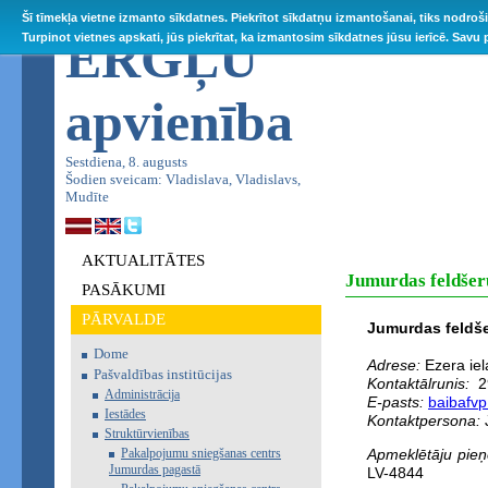
Šī tīmekļa vietne izmanto sīkdatnes. Piekrītot sīkdatņu izmantošanai, tiks nodroš
ĒRGĻU
Turpinot vietnes apskati, jūs piekrītat, ka izmantosim sīkdatnes jūsu ierīcē. Savu
apvienība
Sestdiena, 8. augusts
Šodien sveicam: Vladislava, Vladislavs,
Mudīte
AKTUALITĀTES
Jumurdas feldšer
PASĀKUMI
PĀRVALDE
Jumurdas feldš
Dome
Adrese:
Ezera iel
Pašvaldības institūcijas
Kontaktālrunis:
2
Administrācija
E-pasts:
baibafvp
Iestādes
Kontaktpersona:
Struktūrvienības
Pakalpojumu sniegšanas centrs
Apmeklētāju pie
Jumurdas pagastā
LV-4844