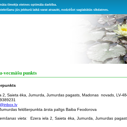
ināta tīmekļa vietnes optimāla darbība.
 piekrišanu jūs jebkurā laikā varat atsaukt, nodzēšot saglabātās sīkdatnes.
u-vecmāšu punkts
erpunkts
a 2, Saieta ēka, Jumurda,
Jumurdas pagasts, Madonas novads, LV-48
9389231
@inbox.lv
Jumurdas feldšerpunkta ārsta palīgs Baiba Feodorova
ņemšanas vieta:
Ezera iela 2, Saieta ēka, Jumurda, Jumurdas paga