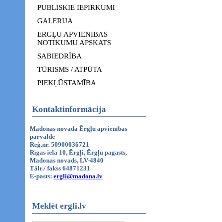
PUBLISKIE IEPIRKUMI
GALERIJA
ĒRGĻU APVIENĪBAS
NOTIKUMU APSKATS
SABIEDRĪBA
TŪRISMS / ATPŪTA
PIEKĻŪSTAMĪBA
Kontaktinformācija
Madonas novada Ērgļu apvienības
pārvalde
Reģ.nr. 50900036721
Rīgas iela 10, Ērgļi, Ērgļu pagasts,
Madonas novads, LV-4840
Tālr./ fakss 64871231
E-pasts:
ergli@madona.lv
Meklēt ergli.lv