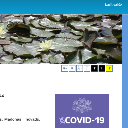
Lasīt vairāk
A-
A
A+
T
T
T
T
44
sts, Madonas novads,